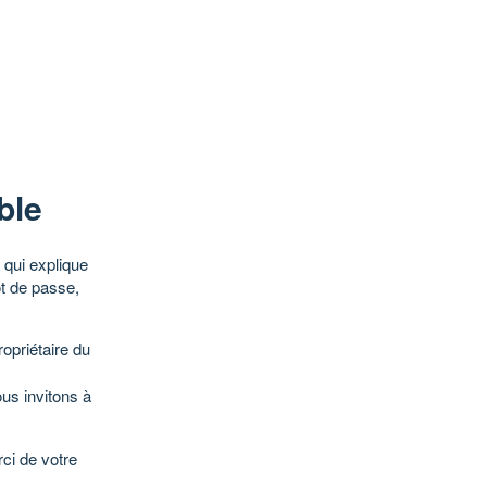
ble
qui explique
ot de passe,
opriétaire du
ous invitons à
ci de votre