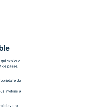
ble
qui explique
ot de passe,
opriétaire du
ous invitons à
ci de votre