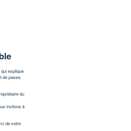
ble
qui explique
ot de passe,
opriétaire du
ous invitons à
ci de votre