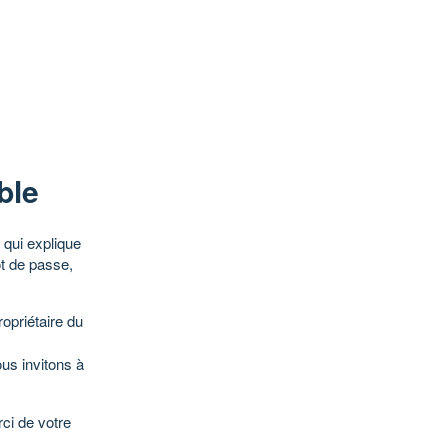
ble
qui explique
ot de passe,
opriétaire du
ous invitons à
ci de votre