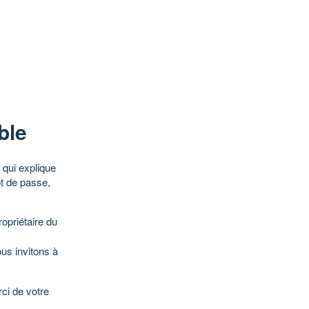
ble
qui explique
ot de passe,
opriétaire du
ous invitons à
ci de votre