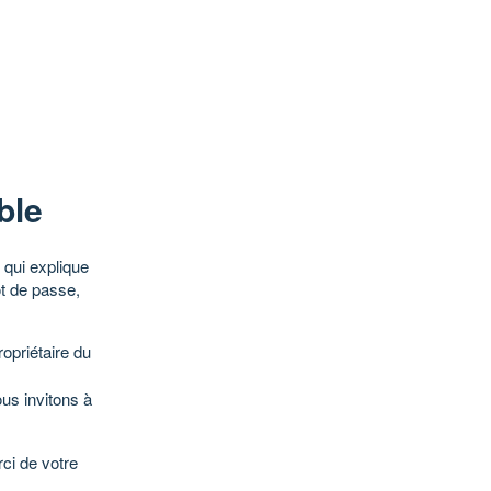
ble
qui explique
ot de passe,
opriétaire du
ous invitons à
ci de votre