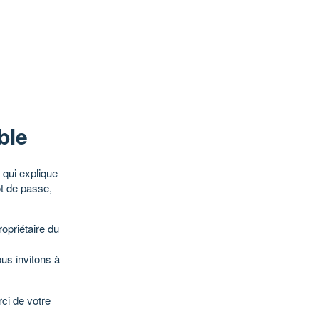
ble
qui explique
ot de passe,
opriétaire du
ous invitons à
ci de votre