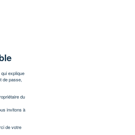
ble
qui explique
ot de passe,
opriétaire du
ous invitons à
ci de votre